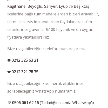
Kağıthane
,
Beyoğlu
,
Sarıyer
,
Eyüp
ve
Beşiktaş
ilçelerine bağlı tüm mahallelerden bizleri arayabilir,
ücretsiz servis imkanımızdan faydalanarak tüm
ürünlerinizi güvenle, %100 hijyenik ve en uygun
fiyatlara yıkatabilirsiniz.
Bize ulaşabileceğiniz telefon numaralarımız;
☎️
0212 325 63 21
☎️
0212 321 78 75
Bize ulaşabileceğiniz ve merak ettiklerinizi
sorabileceğiniz WhatsApp numaramız;
💬
0506 061 62 16
(Tıkladığınız anda WhatsApp’a