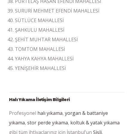
PÜRTELAŞ HASAN EFENDİ MAHALLESİ
SURURİ MEHMET EFENDİ MAHALLESİ
SÜTLÜCE MAHALLESİ
ŞAHKULU MAHALLESİ
ŞEHİT MUHTAR MAHALLESİ
TOMTOM MAHALLESİ
YAHYA KAHYA MAHALLESİ
YENİŞEHİR MAHALLESİ
Halı Yıkama İletişim Bilgileri
Profesyonel
halı yıkama
,
yorgan & battaniye
yıkama
,
stor perde yıkama
,
koltuk & yatak yıkama
gibi tüm ihtiyaçlarınız için İstanbul’un
Şişli
,